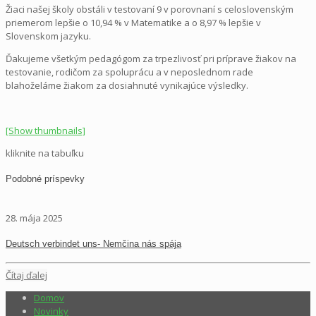
Žiaci našej školy obstáli v testovaní 9 v porovnaní s celoslovenským
priemerom lepšie o 10,94 % v Matematike a o 8,97 % lepšie v
Slovenskom jazyku.
Ďakujeme všetkým pedagógom za trpezlivosť pri príprave žiakov na
testovanie, rodičom za spoluprácu a v neposlednom rade
blahoželáme žiakom za dosiahnuté vynikajúce výsledky.
[Show thumbnails]
kliknite na tabuľku
Podobné príspevky
28. mája 2025
Deutsch verbindet uns- Nemčina nás spája
Čítaj ďalej
Domov
Novinky