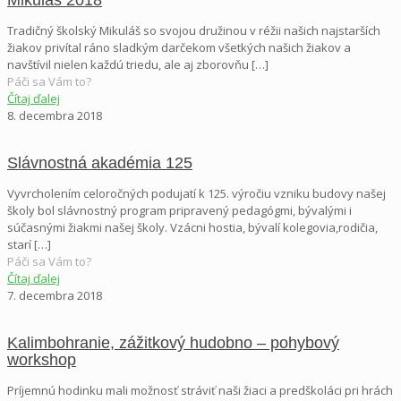
Tradičný školský Mikuláš so svojou družinou v réžii našich najstarších
žiakov privítal ráno sladkým darčekom všetkých našich žiakov a
navštívil nielen každú triedu, ale aj zborovňu
[…]
Páči sa Vám to?
Čítaj ďalej
8. decembra 2018
Slávnostná akadémia 125
Vyvrcholením celoročných podujatí k 125. výročiu vzniku budovy našej
školy bol slávnostný program pripravený pedagógmi, bývalými i
súčasnými žiakmi našej školy. Vzácni hostia, bývalí kolegovia,rodičia,
starí
[…]
Páči sa Vám to?
Čítaj ďalej
7. decembra 2018
Kalimbohranie, zážitkový hudobno – pohybový
workshop
Príjemnú hodinku mali možnosť stráviť naši žiaci a predškoláci pri hrách