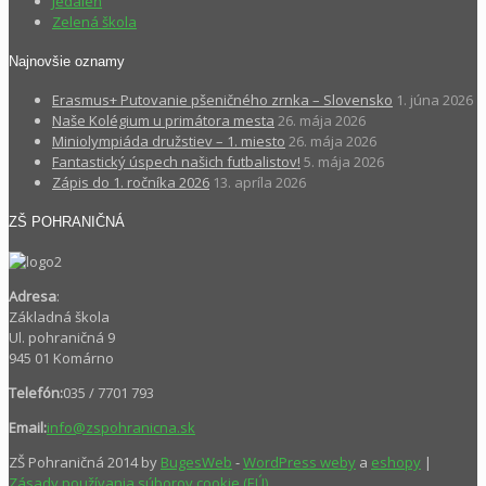
Jedáleň
Zelená škola
Najnovšie oznamy
Erasmus+ Putovanie pšeničného zrnka – Slovensko
1. júna 2026
Naše Kolégium u primátora mesta
26. mája 2026
Miniolympiáda družstiev – 1. miesto
26. mája 2026
Fantastický úspech našich futbalistov!
5. mája 2026
Zápis do 1. ročníka 2026
13. apríla 2026
ZŠ POHRANIČNÁ
Adresa
:
Základná škola
Ul. pohraničná 9
945 01 Komárno
Telefón:
035 / 7701 793
Email:
info@zspohranicna.sk
ZŠ Pohraničná 2014 by
BugesWeb
-
WordPress weby
a
eshopy
|
Zásady používania súborov cookie (EÚ)