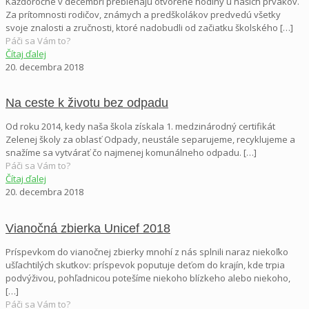
Každoročne v decembri prebiehajú otvorené hodiny u našich prvákov.
Za prítomnosti rodičov, známych a predškolákov predvedú všetky
svoje znalosti a zručnosti, ktoré nadobudli od začiatku školského
[…]
Páči sa Vám to?
Čítaj ďalej
20. decembra 2018
Na ceste k životu bez odpadu
Od roku 2014, kedy naša škola získala 1. medzinárodný certifikát
Zelenej školy za oblasť Odpady, neustále separujeme, recyklujeme a
snažíme sa vytvárať čo najmenej komunálneho odpadu.
[…]
Páči sa Vám to?
Čítaj ďalej
20. decembra 2018
Vianočná zbierka Unicef 2018
Príspevkom do vianočnej zbierky mnohí z nás splnili naraz niekoľko
ušľachtilých skutkov: príspevok poputuje deťom do krajín, kde trpia
podvýživou, pohľadnicou potešíme niekoho blízkeho alebo niekoho,
[…]
Páči sa Vám to?