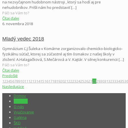
na nezvyčajnom hudobnom nástroji , ktorý sa hodí aj pre
nehudobníkov. Prišli nám ho predstaviť
[…]
Páči sa Vám to?
Čítaj ďalej
6. novembra 2018
Mladý vedec 2018
Gymnázium Ľ.J.Šuleka v Komárne zorganizovalo chemicko-biologicko-
fyzikálnu súťaž, ktorej sa zúčastnil aj tím ôsmakov z našej školy v
zložení: A.Halagačková, S.Mečárová a V. Kajtár. V silnej konkurencii
[…]
Páči sa Vám to?
Čítaj ďalej
Predošlé
1
2
3
4
5
6
7
8
9
10
11
12
13
14
15
16
17
18
19
20
21
22
23
24
25
26
27
28
29
30
31
32
33
34
35
3
Nasledujúce
Domov
Novinky
O nás
Vyučovanie
Galéria
ŠKD