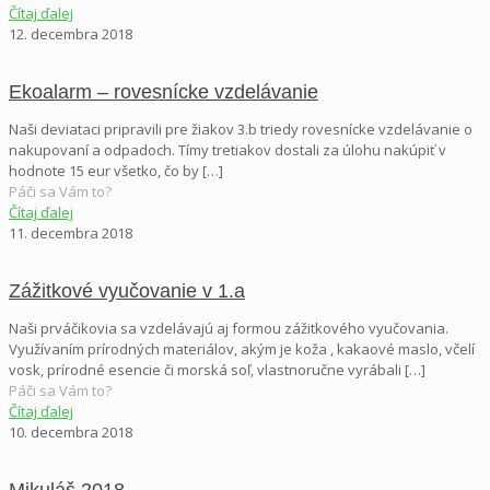
Čítaj ďalej
12. decembra 2018
Ekoalarm – rovesnícke vzdelávanie
Naši deviataci pripravili pre žiakov 3.b triedy rovesnícke vzdelávanie o
nakupovaní a odpadoch. Tímy tretiakov dostali za úlohu nakúpiť v
hodnote 15 eur všetko, čo by
[…]
Páči sa Vám to?
Čítaj ďalej
11. decembra 2018
Zážitkové vyučovanie v 1.a
Naši prváčikovia sa vzdelávajú aj formou zážitkového vyučovania.
Využívaním prírodných materiálov, akým je koža , kakaové maslo, včelí
vosk, prírodné esencie či morská soľ, vlastnoručne vyrábali
[…]
Páči sa Vám to?
Čítaj ďalej
10. decembra 2018
Mikuláš 2018