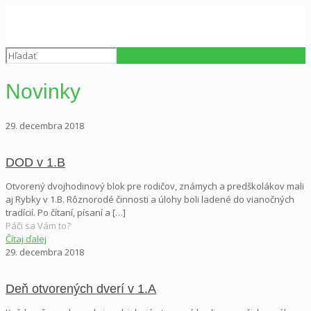
Novinky
29. decembra 2018
DOD v 1.B
Otvorený dvojhodinový blok pre rodičov, známych a predškolákov mali
aj Rybky v 1.B. Rôznorodé činnosti a úlohy boli ladené do vianočných
tradícií. Po čítaní, písaní a
[…]
Páči sa Vám to?
Čítaj ďalej
29. decembra 2018
Deň otvorených dverí v 1.A